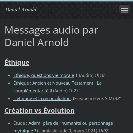
Daniel Arnold
Messages audio par
Daniel Arnold
Éthique
Éthique, questions vie morale
1 (Audio)
1h16’
Éthique : Ancien et Nouveau Testament : La
complémentarité II
(Audio)
1h23’
L’éthique et la réconciliation
, (Fréquence vie, SIM)
48’
Création vs Évolution
Étude
: Adam, père de l’humanité ou personnage
mythique ?
(L’amicale Jude 3, mars 2021)
1h02’