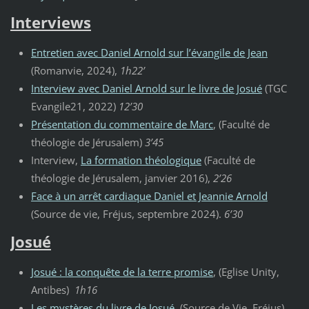
Interviews
Entretien avec Daniel Arnold sur l’évangile de Jean
(Romanvie, 2024),
1h22’
Interview avec Daniel Arnold sur le livre de Josué
(TGC
Evangile21, 2022)
12’30
Présentation du commentaire de Marc
, (Faculté de
théologie de Jérusalem)
3’45
Interview,
La formation théologique
(Faculté de
théologie de Jérusalem, janvier 2016),
2’26
Face à un arrêt cardiaque Daniel et Jeannie Arnold
(Source de vie, Fréjus, septembre 2024).
6’30
Josué
Josué : la conquête de la terre promise
, (Eglise Unity,
Antibes)
1h16
Les mystères du livre de Josué
, (Source de Vie, Fréjus)