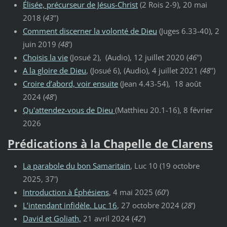
Élisée, précurseur de Jésus-Christ
(2 Rois 2-9), 20 mai
2018 (
43
'')
Comment discerner la volonté de Dieu
(Juges 6.33-40), 2
juin 2019
(48
')
Choisis la vie
(Josué 2), (Audio), 12 juillet 2020 (
46
'')
A la gloire de Dieu
,
(Josué 6), (Audio), 4 juillet 2021
(48
'')
Croire d’abord, voir ensuite
(Jean 4.43-54), 18 août
2024 (
48
')
Qu'attendez-vous de Dieu
(Matthieu 20.1-16), 8 février
2026
Prédications à la Chapelle de Clarens
La parabole du bon Samaritain
, Luc 10 (19 octobre
2025, 37')
Introduction à Éphésiens
, 4 mai 2025 (
60
')
L’intendant infidèle. Luc 16
, 27 octobre 2024 (
28
')
David et Goliath,
21 avril 2024 (
42
')