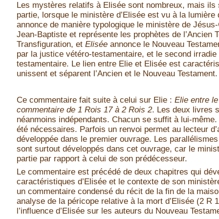
Les mystères relatifs à Elisée sont nombreux, mais ils
partie, lorsque le ministère d’Elisée est vu à la lumière
annonce de manière typologique le ministère de Jésus-C
Jean-Baptiste et représente les prophètes de l’Ancien 
Transfiguration, et
Elisée
annonce le Nouveau Testament
par la justice vétéro-testamentaire, et le second irradie
testamentaire. Le lien entre Elie et Elisée est caractéri
unissent et séparent l’Ancien et le Nouveau Testament.
Ce commentaire fait suite à celui sur Elie :
Elie entre l
commentaire de 1 Rois 17 à 2 Rois 2
. Les deux livres 
néanmoins indépendants. Chacun se suffit à lui-même. 
été nécessaires. Parfois un renvoi permet au lecteur d’
développée dans le premier ouvrage. Les parallélismes
sont surtout développés dans cet ouvrage, car le minist
partie par rapport à celui de son prédécesseur.
Le commentaire est précédé de deux chapitres qui dév
caractéristiques d’Elisée et le contexte de son ministè
un commentaire condensé du récit de la fin de la maiso
analyse de la péricope relative à la mort d’Elisée (2 R 
l’influence d’Elisée sur les auteurs du Nouveau Testam