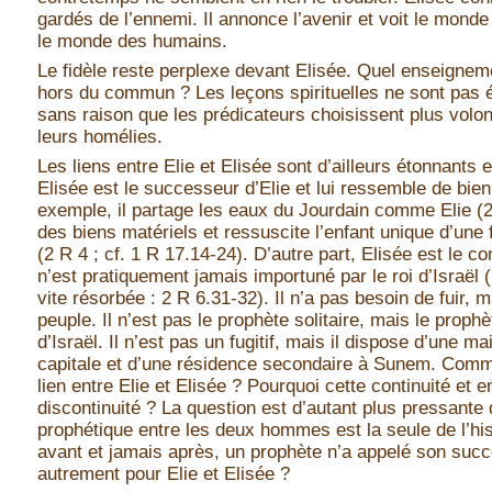
gardés de l’ennemi. Il annonce l’avenir et voit le monde 
le monde des humains.
Le fidèle reste perplexe devant Elisée. Quel enseignemen
hors du commun ? Les leçons spirituelles ne sont pas é
sans raison que les prédicateurs choisissent plus volon
leurs homélies.
Les liens entre Elie et Elisée sont d’ailleurs étonnants 
Elisée est le successeur d’Elie et lui ressemble de bie
exemple, il partage les eaux du Jourdain comme Elie (2 R
des biens matériels et ressuscite l’enfant unique d’une
(2 R 4 ; cf. 1 R 17.14-24). D’autre part, Elisée est le con
n’est pratiquement jamais importuné par le roi d’Israël (
vite résorbée : 2 R 6.31-32). Il n’a pas besoin de fuir, 
peuple. Il n’est pas le prophète solitaire, mais le prophè
d’Israël. Il n’est pas un fugitif, mais il dispose d’une m
capitale et d’une résidence secondaire à Sunem. Comm
lien entre Elie et Elisée ? Pourquoi cette continuité e
discontinuité ? La question est d’autant plus pressante
prophétique entre les deux hommes est la seule de l’his
avant et jamais après, un prophète n’a appelé son succ
autrement pour Elie et Elisée ?