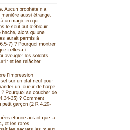
e. Aucun prophète n’a
e manière aussi étrange,
r à un magicien qui
s le seul but d’éblouir
de hache, alors qu’une
tes aurait permis à
R 6.5-7) ? Pourquoi montrer
ue celles-ci
oi aveugler les soldats
rrir et les relâcher
re l’impression
el sur un plat neuf pour
mander un joueur de harpe
) ? Pourquoi se coucher de
R 4.34-35) ? Comment
 petit garçon (2 R 4.29-
ariées étonne autant que la
, et les rares
naît les secrets les mieux