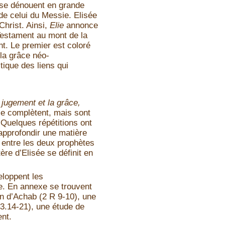
 se dénouent en grande
 de celui du Messie. Elisée
hrist. Ainsi,
Elie
annonce
Testament au mont de la
. Le premier est coloré
 la grâce néo-
stique des liens qui
e jugement et la grâce,
se complètent, mais sont
Quelques répétitions ont
approfondir une matière
 entre les deux prophètes
ère d’Elisée se définit en
eloppent les
re. En annexe se trouvent
n d’Achab (2 R 9-10), une
13.14-21), une étude de
ent.