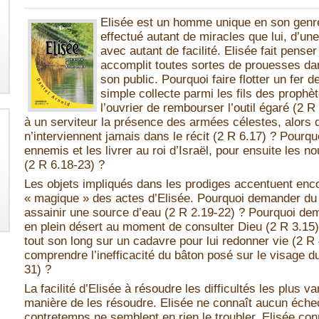
Elisée est un homme unique en son genr
effectué autant de miracles que lui, d’un
avec autant de facilité. Elisée fait pense
accomplit toutes sortes de prouesses dan
son public. Pourquoi faire flotter un fer 
simple collecte parmi les fils des prophè
l’ouvrier de rembourser l’outil égaré (2 
à un serviteur la présence des armées célestes, alors q
n’interviennent jamais dans le récit (2 R 6.17) ? Pourqu
ennemis et les livrer au roi d’Israël, pour ensuite les nou
(2 R 6.18-23) ?
Les objets impliqués dans les prodiges accentuent enco
« magique » des actes d’Elisée. Pourquoi demander du s
assainir une source d’eau (2 R 2.19-22) ? Pourquoi de
en plein désert au moment de consulter Dieu (2 R 3.15
tout son long sur un cadavre pour lui redonner vie (2 
comprendre l’inefficacité du bâton posé sur le visage du
31) ?
La facilité d’Elisée à résoudre les difficultés les plus v
manière de les résoudre. Elisée ne connaît aucun échec
contretemps ne semblent en rien le troubler. Elisée con